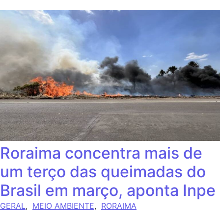
Roraima concentra mais de
um terço das queimadas do
Brasil em março, aponta Inpe
GERAL
,
MEIO AMBIENTE
,
RORAIMA