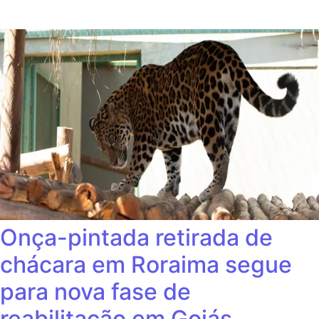
Onça-pintada retirada de
chácara em Roraima segue
para nova fase de
reabilitação em Goiás