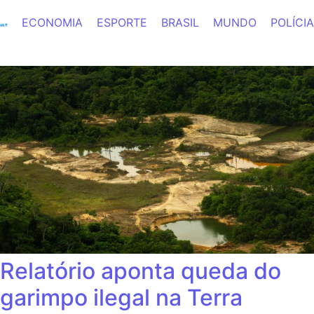
ECONOMIA
ESPORTE
BRASIL
MUNDO
POLÍCIA
Relatório aponta queda do
garimpo ilegal na Terra