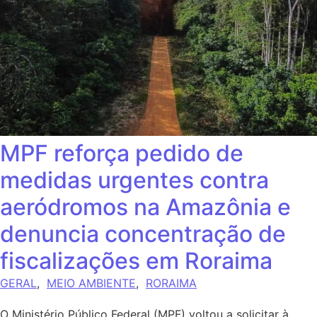
MPF reforça pedido de
medidas urgentes contra
aeródromos na Amazônia e
denuncia concentração de
fiscalizações em Roraima
GERAL
,
MEIO AMBIENTE
,
RORAIMA
O Ministério Público Federal (MPF) voltou a solicitar à