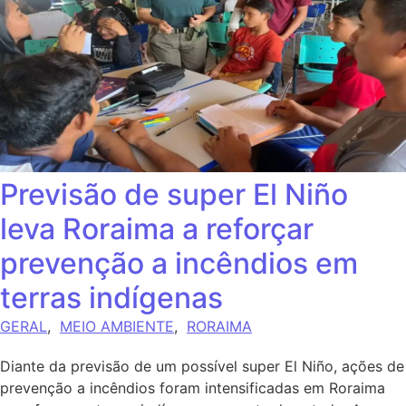
Previsão de super El Niño
leva Roraima a reforçar
prevenção a incêndios em
terras indígenas
GERAL
,
MEIO AMBIENTE
,
RORAIMA
Diante da previsão de um possível super El Niño, ações de
prevenção a incêndios foram intensificadas em Roraima