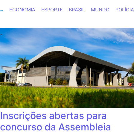
ECONOMIA
ESPORTE
BRASIL
MUNDO
POLÍCIA
Inscrições abertas para
concurso da Assembleia