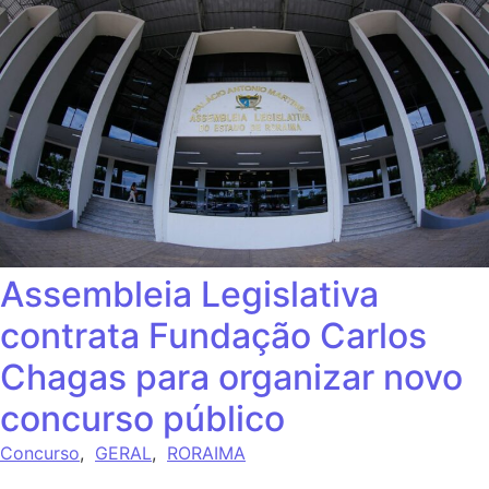
Assembleia Legislativa
contrata Fundação Carlos
Chagas para organizar novo
concurso público
Concurso
,
GERAL
,
RORAIMA