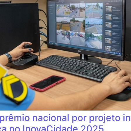
prêmio nacional por projeto i
ca no InovaCidade 2025